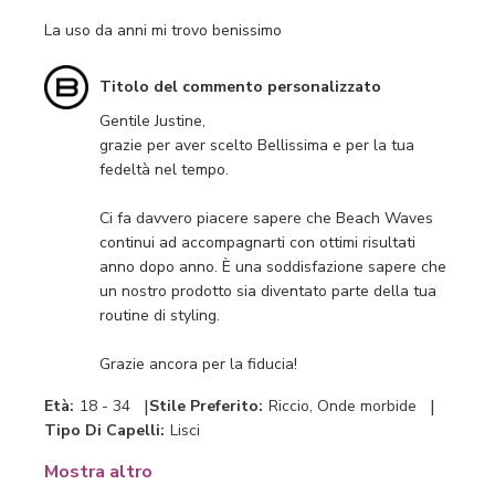
La uso da anni mi trovo benissimo
Commenti
Titolo del commento personalizzato
del
Gentile Justine,

proprietario
grazie per aver scelto Bellissima e per la tua 
del
fedeltà nel tempo.

negozio
sulla
Ci fa davvero piacere sapere che Beach Waves 
recensione
continui ad accompagnarti con ottimi risultati 
di
anno dopo anno. È una soddisfazione sapere che 
Titolo
un nostro prodotto sia diventato parte della tua 
del
routine di styling.

commento
personalizzato
Grazie ancora per la fiducia!
il
Wed
|
|
Età:
18 - 34
Stile Preferito:
Riccio, Onde morbide
Jul
Tipo Di Capelli:
Lisci
22
2026
Mostra altro