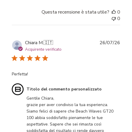
Questa recensione è stata utile?
0
0
Data
Chiara M.
🇮🇹
26/07/26
di
Acquirente verificato
pubbl
Perfetta!
Commenti
Titolo del commento personalizzato
del
Gentile Chiara,

proprietario
grazie per aver condiviso la tua esperienza.

del
Siamo felici di sapere che Beach Waves GT20 
negozio
100 abbia soddisfatto pienamente le tue 
sulla
aspettative. Sapere che sei rimasta così 
recensione
soddisfatta del risultato ci rende davvero 
di