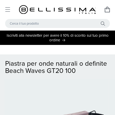
Vai
Carrello
direttamente
ai
contenuti
Cerca il tuo prodotto
Iscriviti alla newsletter per avere il 10% di sconto sul tuo primo
ordine
Piastra per onde naturali o definite
Beach Waves GT20 100