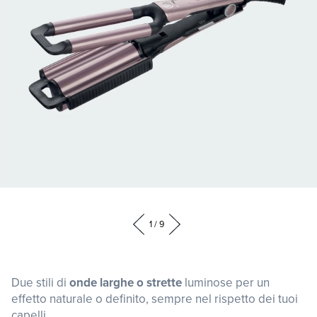
Apri
Apr
contenuti
con
1
/
9
multimediali
mul
1
2
in
in
Due stili di
onde larghe o strette
luminose per un
finestra
fin
effetto naturale o definito, sempre nel rispetto dei tuoi
modale
mo
capelli.