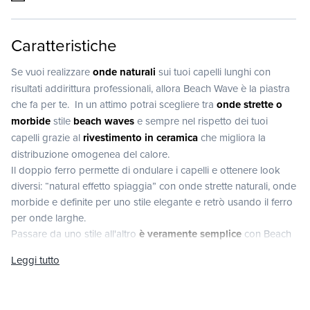
Caratteristiche
Se vuoi realizzare
onde naturali
sui tuoi capelli lunghi con
risultati addirittura professionali, allora Beach Wave è la piastra
che fa per te. In un attimo potrai scegliere tra
onde strette o
morbide
stile
beach waves
e sempre nel rispetto dei tuoi
capelli grazie al
rivestimento in ceramica
che migliora la
distribuzione omogenea del calore.
Il doppio ferro permette di ondulare i capelli e ottenere look
diversi: “natural effetto spiaggia” con onde strette naturali, onde
morbide e definite per uno stile elegante e retrò usando il ferro
per onde larghe.
Passare da uno stile all'altro
è veramente semplice
con Beach
Waves. Grazie ai due pulsanti laterali alla base il doppio ferro si
Leggi tutto
sblocca e ruota con un gesto semplice e sicuro.
Il Thermo Control System regola la temperatura (3 livelli da
160°C a 200°C) garantendo risultati ottimali e limitando lo stress