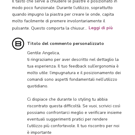
Il tasto che serve a chiudere le piastre è posizionato in
modo poco funzionale. Durante l’utilizzo, soprattutto
quando impugno la piastra per creare le onde, capita
molto facilmente di premere involontariamente il
pulsante. Questo comporta la chiusur...
Leggi di più
Commenti
Titolo del commento personalizzato
del
Gentile Angelica,

proprietario
ti ringraziamo per aver descritto nel dettaglio la 
del
tua esperienza. Il tuo feedback sull’ergonomia è 
negozio
molto utile: l’impugnatura e il posizionamento dei 
sulla
comandi sono aspetti fondamentali nell’utilizzo 
recensione
quotidiano.

di
Titolo
Ci dispiace che durante lo styling tu abbia 
del
riscontrato questa difficoltà. Se vuoi, scrivici così 
commento
possiamo confrontarci meglio e verificare insieme 
personalizzato
eventuali suggerimenti pratici per rendere 
il
l’utilizzo più confortevole. Il tuo riscontro per noi 
Fri
è importante
Feb