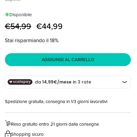
Disponibile
Prezzo
€54,99
Prezzo
€44,99
di
scontato
listino
Stai risparmiando il 18%
AGGIUNGI AL CARRELLO
Spedizione gratuita, consegna in 1/3 giorni lavorativi
Reso gratuito entro 21 giorni dalla consegna
Shopping sicuro