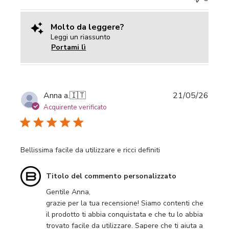
Molto da leggere?
Leggi un riassunto
Portami lì
Data
Anna a.
🇮🇹
21/05/26
di
Acquirente verificato
pubbl
Bellissima facile da utilizzare e ricci definiti
Commenti
Titolo del commento personalizzato
del
Gentile Anna,

proprietario
grazie per la tua recensione! Siamo contenti che 
del
il prodotto ti abbia conquistata e che tu lo abbia 
negozio
trovato facile da utilizzare. Sapere che ti aiuta a 
sulla