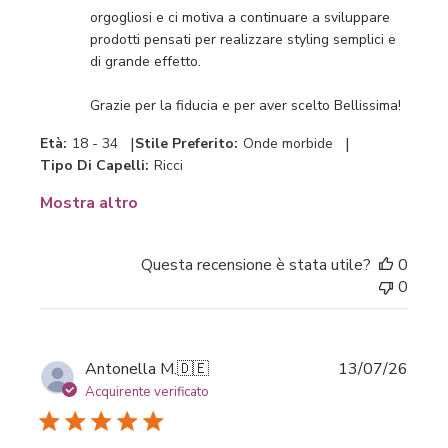
orgogliosi e ci motiva a continuare a sviluppare 
Titolo
prodotti pensati per realizzare styling semplici e 
del
di grande effetto.

commento
personalizzato
Grazie per la fiducia e per aver scelto Bellissima!
il
Tue
|
|
Età:
18 - 34
Stile Preferito:
Onde morbide
Jul
Tipo Di Capelli:
Ricci
28
2026
Mostra altro
Questa recensione è stata utile?
0
0
Data
Antonella M.
🇩🇪
13/07/26
di
Acquirente verificato
pubbl