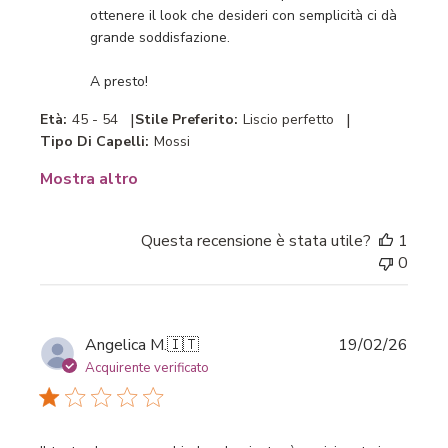
ottenere il look che desideri con semplicità ci dà 
recensione
grande soddisfazione.

di
Titolo
A presto!
del
commento
|
|
Età:
45 - 54
Stile Preferito:
Liscio perfetto
personalizzato
Tipo Di Capelli:
Mossi
il
Fri
Mostra altro
May
22
2026
Questa recensione è stata utile?
1
0
Data
Angelica M.
🇮🇹
19/02/26
di
Acquirente verificato
pubbl