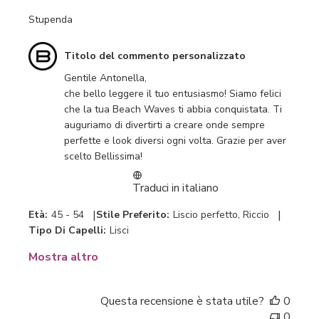
Stupenda
Commenti
Titolo del commento personalizzato
del
Gentile Antonella,

proprietario
che bello leggere il tuo entusiasmo! Siamo felici 
del
che la tua Beach Waves ti abbia conquistata. Ti 
negozio
auguriamo di divertirti a creare onde sempre 
sulla
perfette e look diversi ogni volta. Grazie per aver 
recensione
scelto Bellissima!
di
Titolo
Traduci in italiano
del
commento
|
|
Età:
45 - 54
Stile Preferito:
Liscio perfetto, Riccio
personalizzato
Tipo Di Capelli:
Lisci
il
Tue
Mostra altro
Jul
14
2026
Questa recensione è stata utile?
0
0